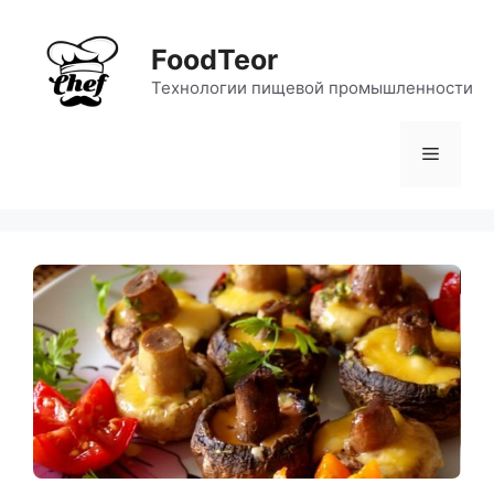
Перейти
к
FoodTeor
содержимому
Технологии пищевой промышленности
Меню