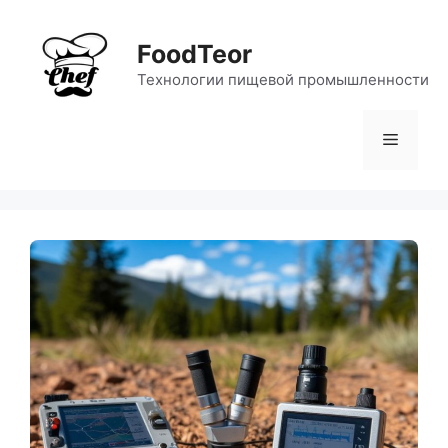
Перейти
к
FoodTeor
содержимому
Технологии пищевой промышленности
Меню