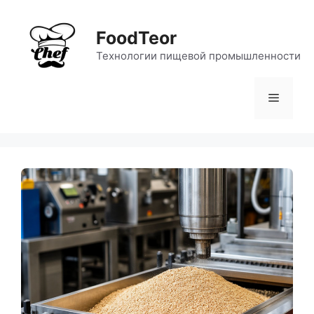
Перейти
к
FoodTeor
содержимому
Технологии пищевой промышленности
Меню