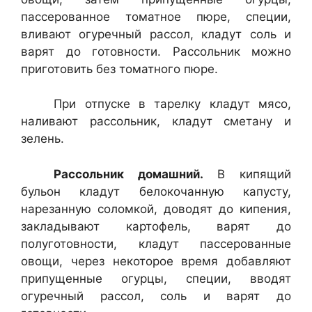
пассерованное томатное пюре, спе­ции,
вливают огуречный рассол, кладут соль и
варят до готовности. Рас­сольник можно
приготовить без томатного пюре.
При отпуске в тарелку кладут мясо,
наливают рассольник, кладут сме­тану и
зелень.
Рассольник домашний.
В кипящий
бульон кладут белокочанную ка­пусту,
нарезанную соломкой, доводят до кипения,
закладывают карто­фель, варят до
полуготовности, кладут пассерованные
овощи, через не­которое время добавляют
припущенные огурцы, специи, вводят
огуреч­ный рассол, соль и варят до