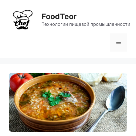
Перейти
к
FoodTeor
содержимому
Технологии пищевой промышленности
Меню