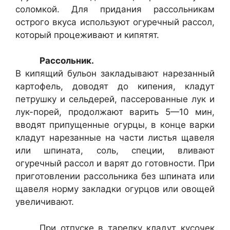
соломкой. Для придания рассольникам
острого вкуса используют огуречный рассол,
который процеживают и кипятят.
Рассольник.
В кипящий бульон закладывают нарезанный
картофель, доводят до кипения, кладут
петрушку и сельдерей, пассерованные лук и
лук-порей, продолжают варить 5—10 мин,
вводят припущенные огур­цы, в конце варки
кладут нарезанные на части листья щавеля
или шпи­ната, соль, специи, вливают
огуречный рассол и варят до готовности. При
приготовлении рассольника без шпината или
щавеля норму зак­ладки огурцов или овощей
увеличивают.
При отпуске в тарелку кладут кусочек