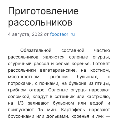
Приготовление
рассольников
4 августа, 2022
от
foodteor_ru
Обязательной составной частью
рассольников являются соленые огур­цы,
огуречный рассол и белые коренья. Готовят
рассольники вегетариан­ские, на костном,
мясо-костном, рыбном бульонах, с
потрохами, с почка­ми, на бульоне из птицы,
грибном отваре. Соленые огурцы нарезают
со­ломкой, кладут в сотейник или кастрюлю,
на 1/3 заливают бульоном или водой и
припускают 15 мин. Картофель нарезают
брусочками или доль­ками, коренья и лук —