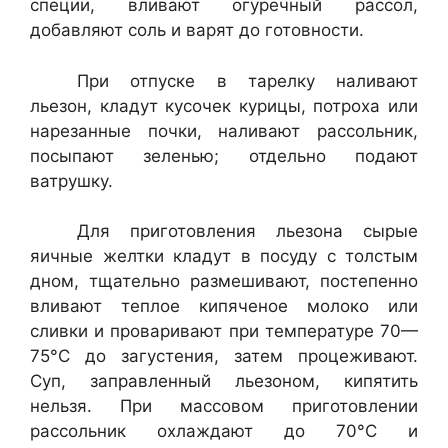
специи, влива­ют огуречный рассол,
добавляют соль и варят до готовности.
При отпуске в тарелку наливают
льезон, кладут кусочек курицы, по­троха или
нарезанные почки, наливают рассольник,
посыпают зеленью; отдельно подают
ватрушку.
Для приготовления льезона сырые
яичные желтки кладут в посуду с толстым
дном, тщательно размешивают, постепенно
вливают теплое ки­пяченое молоко или
сливки и проваривают при температуре 70—
75°С до загустения, затем процеживают.
Суп, заправленный льезоном, кипя­тить
нельзя. При массовом приготовлении
рассольник охлаждают до 70°С и