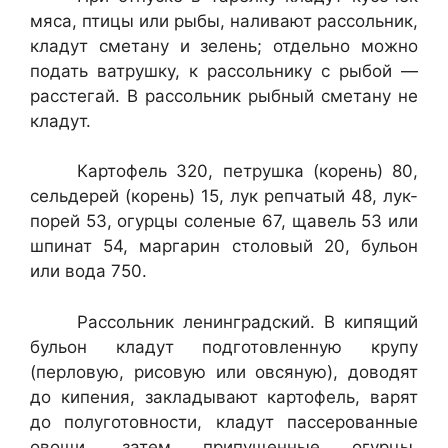
мяса, птицы или рыбы, нали­вают рассольник,
кладут сметану и зелень; отдельно можно
подать ват­рушку, к рассольнику с рыбой —
расстегай. В рассольник рыбный сме­тану не
кладут.
Картофель 320, петрушка (корень) 80,
сельдерей (корень) 15, лук реп­чатый 48, лук-
порей 53, огурцы соленые 67, щавель 53 или
шпинат 54, маргарин столовый 20, бульон
или вода 750.
Рассольник ленинградский. В кипящий
бульон кладут подготовлен­ную крупу
(перловую, рисовую или овсяную), доводят
до кипения, зак­ладывают картофель, варят
до полуготовности, кладут пассерованные
овощи, затем припущенные огурцы,