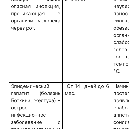
опасная инфекция,
неуд
проникающая в
понос
организм человека
сильн
через рот.
обезв
орган
слабо
голов
голов
темпе
°С.
Эпидемический
От 14- дней до 6
Начин
гепатит (болезнь
мес.
посте
Боткина, желтуха) –
появл
острое
слабо
инфекционное
аппети
заболевание с
сонли