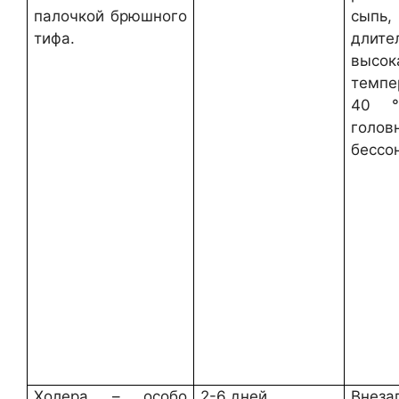
палочкой брюшного
сыпь,
тифа.
длите
высок
темпе
40 °
голов
бессо
Холера – особо
2-6 дней
Внеза