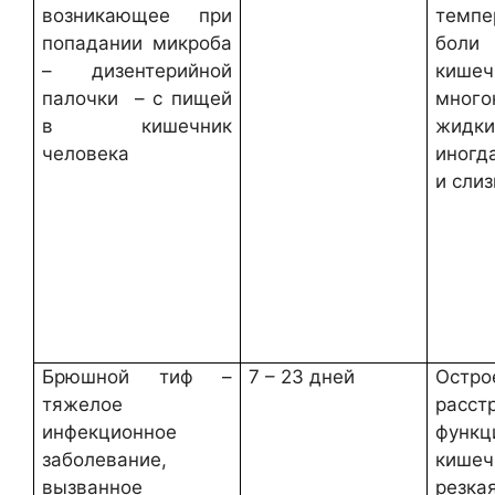
возникающее при
темпе
попадании микроба
боли 
– дизентерийной
кишеч
палочки – с пищей
много
в кишечник
жидк
человека
иногд
и слиз
Брюшной тиф –
7 – 23 дней
Остро
тяжелое
расст
инфекционное
функц
заболевание,
кишеч
вызванное
резка