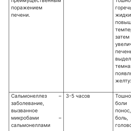
преимущественным
тошно
поражением
гореч
печени.
жидк
повыш
темпе
затем
увели
печен
выдел
темн
появл
желту
Сальмонеллез –
3-5 часов
Тошно
заболевание,
боли 
вызванное
понос
микробами –
боль,
сальмонеллами
голов