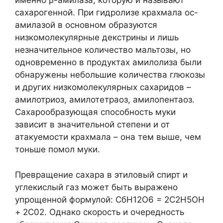
именно β-амилаза, которую и называют
сахарогенной. При гидролизе крахмала ос-
амилазой в основном образуются
низкомолекулярные декстрины и лишь
незначительное количество мальтозы, но
одновременно в продуктах амилолиза были
обнаружены небольшие количества глюкозы
и других низкомолекулярных сахаридов –
амилотриоз, амилотетраоз, амилопентаоз.
Сахарообразующая способность муки
зависит в значительной степени и от
атакуемости крахмала – она тем выше, чем
тоньше помол муки.
Превращение сахара в этиловый спирт и
углекислый газ может быть выражено
упрощенной формулой: СбН12О6 = 2С2Н5ОН
+ 2С02. Однако скорость и очередность