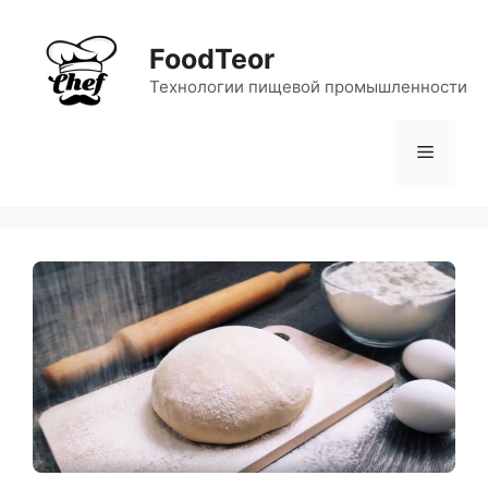
Перейти
к
FoodTeor
содержимому
Технологии пищевой промышленности
Меню