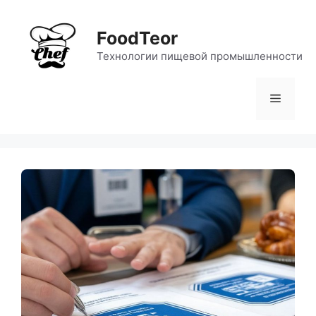
Перейти
к
FoodTeor
содержимому
Технологии пищевой промышленности
Меню