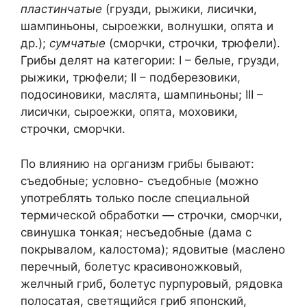
пластинчатые
(грузди, рыжики, лисички,
шампиньоны, сыроежки, волнушки, опята и
др.);
сумчатые
(сморчки, строчки, трюфели).
Грибы делят на категории: I – белые, грузди,
рыжики, трюфели; II – подберезовики,
подосиновики, маслята, шампиньоны; III –
лисички, сыроежки, опята, моховики,
строчки, сморчки.
По влиянию на организм грибы бывают:
съедобные; условно- съедобные (можно
употреблять только после специальной
термической обработки — строчки, сморчки,
свинушка тонкая; несъедобные (дама с
покрывалом, калостома); ядовитые (маслено
перечный, болетус красивоножковый,
желчный гриб, болетус пурпуровый, рядовка
полосатая, светящийся гриб японский,