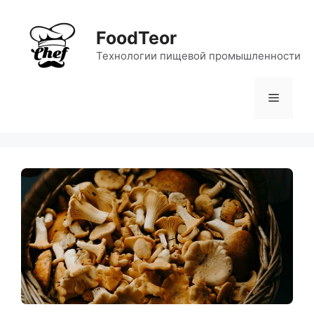
Перейти
к
FoodTeor
содержимому
Технологии пищевой промышленности
Меню