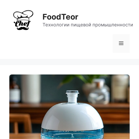
Перейти
к
FoodTeor
содержимому
Технологии пищевой промышленности
Меню