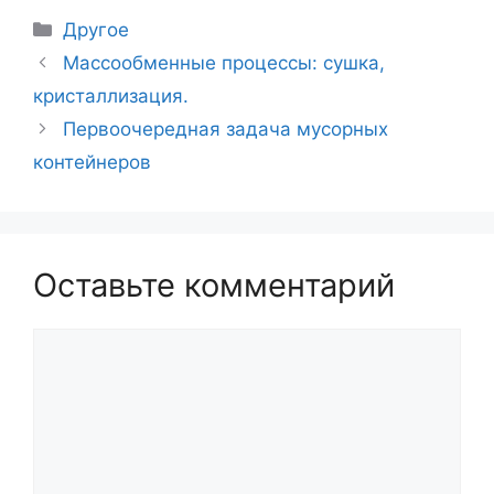
Рубрики
Другое
Навигация
Массообменные процессы: сушка,
записи
кристаллизация.
Первоочередная задача мусорных
контейнеров
Оставьте комментарий
Комментарий