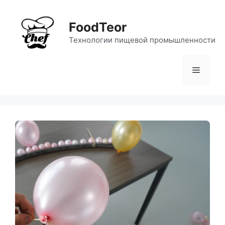
Перейти
к
FoodTeor
содержимому
Технологии пищевой промышленности
Меню