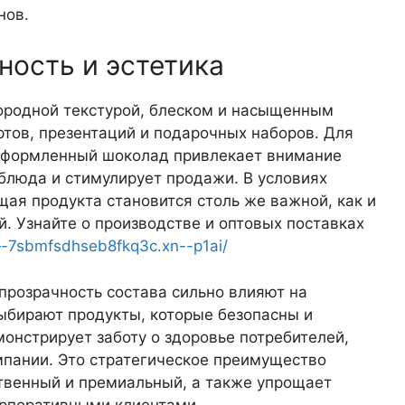
нов.
ность и эстетика
ородной текстурой, блеском и насыщенным
ртов, презентаций и подарочных наборов. Для
 оформленный шоколад привлекает внимание
блюда и стимулирует продажи. В условиях
ая продукта становится столь же важной, как и
й. Узнайте о производстве и оптовых поставках
—-7sbmfsdhseb8fkq3c.xn--p1ai/
прозрачность состава сильно влияют на
ыбирают продукты, которые безопасны и
онстрирует заботу о здоровье потребителей,
мпании. Это стратегическое преимущество
твенный и премиальный, а также упрощает
орпоративными клиентами.