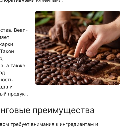
ства. Bean-
ляет
бжарки
 Такой
о,
а, а также
од
ность
ада и
ый продукт.
инговые преимущества
вом требует внимания к ингредиентам и