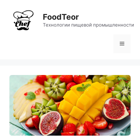
Перейти
к
FoodTeor
содержимому
Технологии пищевой промышленности
Меню