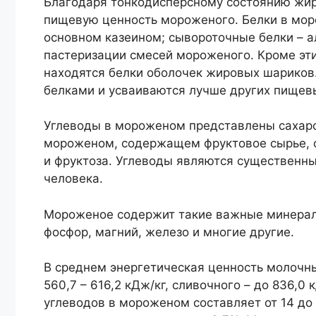
Благодаря тонкодисперсному состоянию жира
пищевую ценность мороженого. Белки в мор
основном казеином; сывороточные белки – а
пастеризации смесей мороженого. Кроме эти
находятся белки оболочек жировых шариков
белками и усваиваются лучше других пищев
Углеводы в мороженом представлены сахаро
мороженом, содержащем фруктовое сырье, о
и фруктоза. Углеводы являются существенн
человека.
Мороженое содержит такие важные минераль
фосфор, магний, железо и многие другие.
В среднем энергетическая ценность молочн
560,7 – 616,2 кДж/кг, сливочного – до 836,0
углеводов в мороженом составляет от 14 до 2