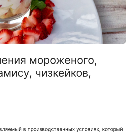
ления мороженого,
амису, чизкейков,
овляемый в производственных условиях, который