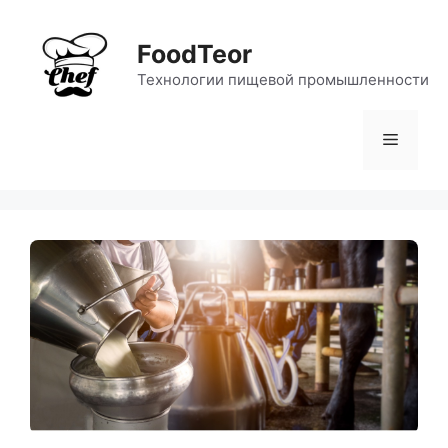
Перейти
к
FoodTeor
содержимому
Технологии пищевой промышленности
Меню