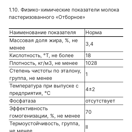
1.10. Физико-химические показатели молока
пастеризованного «Отборное»
Наименование показателя
Норма
Массовая доля жира, %, не
3,4
менее
Кислотность, °Т, не более
18
Плотность, кг/м3, не менее
1028
Степень чистоты по эталону,
1
группа, не менее
Температура при выпуске с
4±2
предприятия, °С
Фосфатаза
отсутствует
Эффективность
70
гомогенизации, %, не менее
Термоустойчивость, группа,
II
не менее