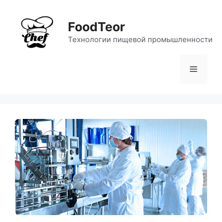
Перейти
к
FoodTeor
содержимому
Технологии пищевой промышленности
Меню