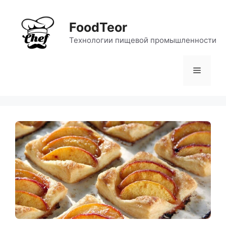
Перейти
к
FoodTeor
содержимому
Технологии пищевой промышленности
Меню