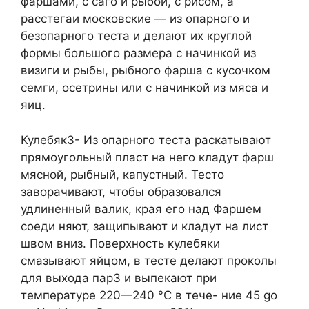
фаршами, с саго и рыбой, с рисом, а
расстегаи московские — из опарного и
безопарного теста и делают их круглой
формы большого размера с начинкой из
визиги и рыбы, рыбного фарша с кусочком
семги, осетрины или с начинкой из мяса и
яиц.
Кулебяк3- Из опарного теста раскатывают
прямоугольный пласт на него кладут фарш
мясной, рыбный, капустный. Тесто
заворачивают, чтобы образовался
удлиненный валик, края его над Фаршем
соеди няют, защипывают и кладут на лист
швом вниз. Поверхность кулебяки
смазывают яйцом, в тесте делают проколы
для выхода пар3 и выпекают при
температуре 220—240 °С в тече- ние 45 go