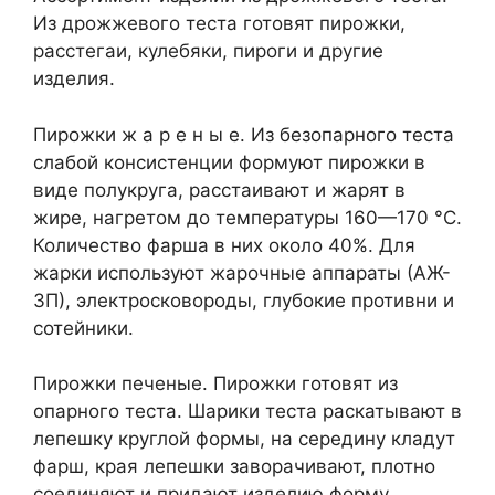
Из дрожжевого теста готовят пирожки,
расстегаи, кулебяки, пироги и другие
изделия.
Пирожки ж а р е н ы е. Из безопарного теста
слабой консистенции формуют пирожки в
виде полукруга, расстаивают и жарят в
жире, нагретом до температуры 160—170 °С.
Количество фарша в них около 40%. Для
жарки используют жарочные аппараты (АЖ-
ЗП), электросковороды, глубокие противни и
сотейники.
Пирожки печеные. Пирожки готовят из
опарного теста. Шарики теста раскатывают в
лепешку круглой формы, на середину кладут
фарш, края лепешки заворачивают, плотно
соединяют и придают изделию форму