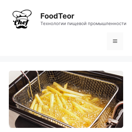
Перейти
к
FoodTeor
содержимому
Технологии пищевой промышленности
Меню