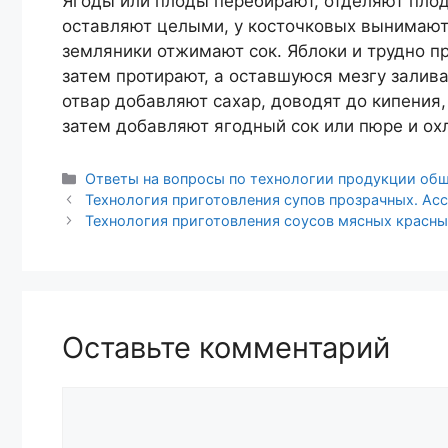
Ягоды или плоды перебирают, отделяют пло
оставляют целыми, у косточковых вынимают 
земляники отжимают сок. Яблоки и трудно 
затем протирают, а оставшуюся мезгу залив
отвар добавляют сахар, доводят до кипения
затем добавляют ягодный сок или пюре и ох
Рубрики
Ответы на вопросы по технологии продукции общ
Навигация
Технология приготовления супов прозрачных. Асс
записи
Технология приготовления соусов мясных красны
Оставьте комментарий
Комментарий