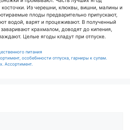
доножки и промывают. Часть лучших ягод
косточки. Из черешни, клюквы, вишни, малины и
протираемые плоды предварительно припускают,
ают водой, варят и процеживают. В полученный
, заваривают крахмалом, доводят до кипения,
лаждают. Целые ягоды кладут при отпуске.
ественного питания
ортимент, особе6нности отпуска, гарниры к супам.
х. Ассортимент.