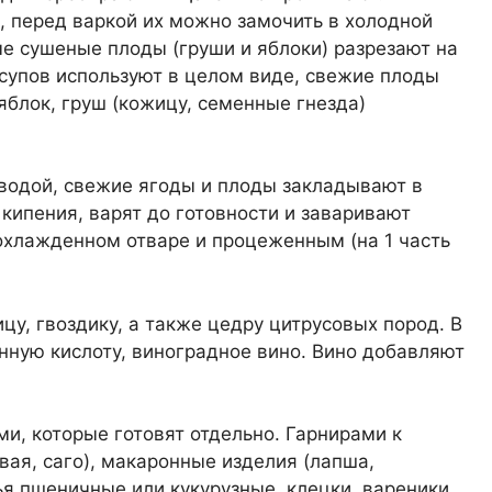
 перед варкой их можно замочить в холодной
ые сушеные плоды (груши и яблоки) разрезают на
 супов используют в целом виде, свежие плоды
яблок, груш (кожицу, семенные гнезда)
водой, свежие ягоды и плоды закладывают в
кипения, варят до готовности и заваривают
охлажденном отваре и процеженным (на 1 часть
у, гвоздику, а также цедру цитрусовых пород. В
нную кислоту, виноградное вино. Вино добавляют
и, которые готовят отдельно. Гарнирами к
вая, саго), макаронные изделия (лапша,
ья пшеничные или кукурузные, клецки, вареники,