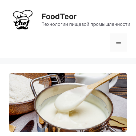
Перейти
к
FoodTeor
содержимому
Технологии пищевой промышленности
Меню