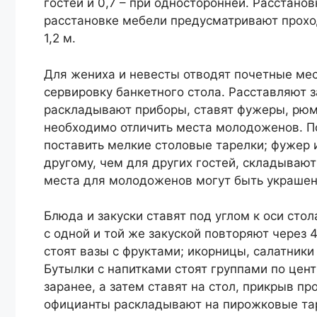
гостей и 0,7 – при односторонней. Расстано
расстановке мебели предусматривают прохо
1,2 м.
Для жениха и невесты отводят почетные мес
сервировку банкетного стола. Расставляют 
раскладывают приборы, ставят фужеры, рюмк
необходимо отличить места молодоженов. П
поставить мелкие столовые тарелки; фужер и
другому, чем для других гостей, складывают
места для молодоженов могут быть украше
Блюда и закуски ставят под углом к оси стол
с одной и той же закуской повторяют через 
стоят вазы с фруктами; икорницы, салатники 
Бутылки с напитками стоят группами по цен
заранее, а затем ставят на стол, прикрыв пр
официанты раскладывают на пирожковые тар