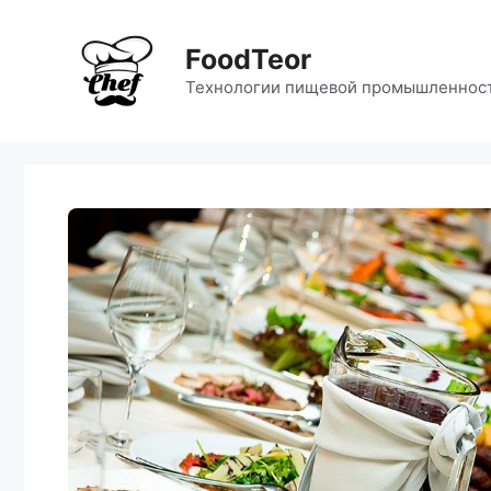
Перейти
к
FoodTeor
содержимому
Технологии пищевой промышленнос