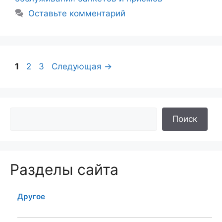
Оставьте комментарий
Навигация
Страница
Страница
Страница
1
2
3
Следующая
→
записи
Поиск
Разделы сайта
Другое