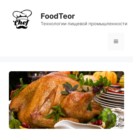
Перейти
к
FoodTeor
содержимому
Технологии пищевой промышленности
Меню