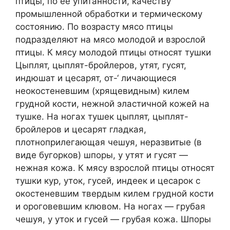
птицы, по ее упитанности, качеству
промышленной обработки и термическому
состоянию. По возрасту мясо птицы
подразделяют на мясо молодой и взрослой
птицы. К мясу молодой птицы относят тушки
Цыплят, цыплят-бройлеров, утят, гусят,
индюшат и цесарят, от-‘ личающиеся
неокостеневшим (хрящевидным) килем
грудной кости, нежной эластичной кожей на
тушке. На ногах тушек цыплят, цыплят-
бройлеров и цесарят гладкая,
плотноприлегающая чешуя, неразвитые (в
виде бугорков) шпоры, у утят и гусят —
нежная кожа. К мясу взрослой птицы относят
тушки кур, уток, гусей, индеек и цесарок с
окостеневшим твердым килем грудной кости
и ороговевшим клювом. На ногах — грубая
чешуя, у уток и гусей — грубая кожа. Шпоры