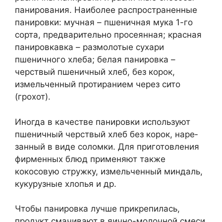
панирования. Наиболее рас­пространенные
панировки: мучная – пшеничная мука 1-го
сорта, предварительно просеянная; красная
панировкавка – размолотые сухари
пшеничного хлеба; белая панировка –
черствый пшеничный хлеб, без корок,
измельчен­ный протиранием через сито
(грохот).
Иногда в качестве пани­ровки используют
пшеничный черствый хлеб без корок, наре­
занный в виде соломки. Для приготовления
фирменных блюд применяют также
кокосовую стружку, измельченный миндаль,
кукурузные хлопья и др.
Чтобы панировка лучше прикрепилась,
продукт смачива­ют в яично-молочной смеси