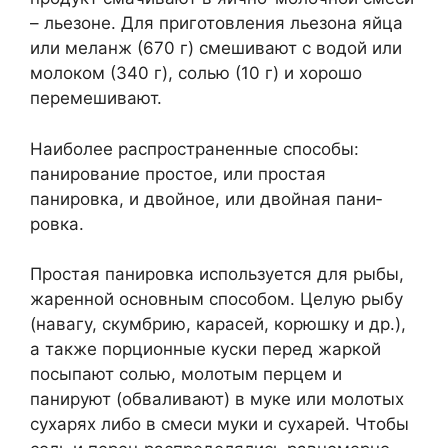
– льезоне. Для приготовления лье­зона яйца
или меланж (670 г) смешивают с водой или
молоком (340 г), солью (10 г) и хорошо
перемешивают.
Наиболее распространенные способы:
панирование про­стое, или простая
панировка, и двойное, или двойная пани­
ровка.
Простая панировка используется для рыбы,
жарен­ной основным способом. Целую рыбу
(навагу, скумбрию, кара­сей, корюшку и др.),
а также порционные куски перед жаркой
посыпают солью, молотым перцем и
панируют (обваливают) в муке или молотых
сухарях либо в смеси муки и сухарей. Что­бы