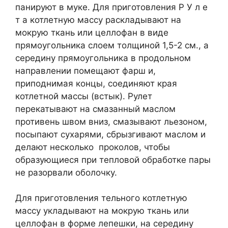
панируют в муке. Для приготовления Р У л е
т а котлетную массу раскладывают на
мокрую ткань или целлофан в виде
прямоугольника слоем толщиной 1,5-2 см., а
середину прямоугольника в продольном
направлении пoмещают фарш и,
приподнимая концы, соединяют края
котлетной массы (встык). Рулет
перекатывают на смазанный маслом
противень швом вниз, смазывают льезоном,
посыпают сухарями, сбрызгивают маслом и
делают несколько проколов, чтобы
образующиеся при тепловой обработке пары
не разорвали оболочку.
Для приготовления тельного котлетную
массу укладывают на мокрую ткань или
целлофан в форме лепешки, на середину