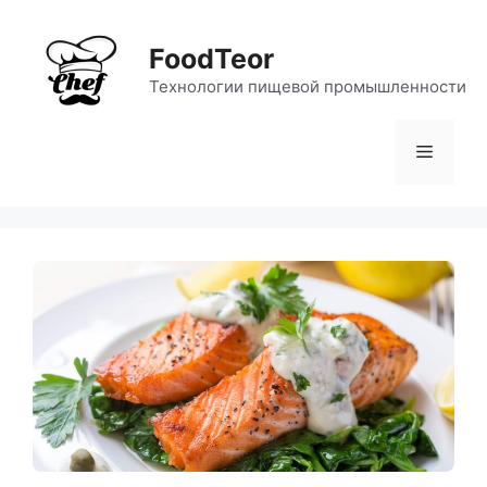
Перейти
к
FoodTeor
содержимому
Технологии пищевой промышленности
Меню