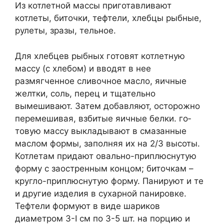
Из котлетной массы приготавливают
котлеты, биточки, тефтели, хлебцы рыбные,
рулеты, зразы, тельное.
Для хлебцев рыбных готовят котлетную
массу (с хлебом) и вводят в нее
размягченное сливочное масло, яичные
желтки, соль, перец и тщательно
вымешивают. Затем до­бавляют, осторожно
перемешивая, взбитые яичные белки. го­
товую массу выкладывают в смазанные
маслом формы, заполняя их на 2/3 высоты.
Котлетам придают овально-приплюснутую
форму с заостренным концом; биточкам –
кругло-приплюсну­тую форму. Панируют и те
и другие изделия в сухарной панировке.
Тефтели формуют в виде шариков
диаметром 3-­I см по 3-5 шт. на порцию и