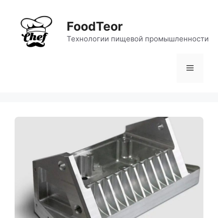
Перейти
к
FoodTeor
содержимому
Технологии пищевой промышленности
Меню