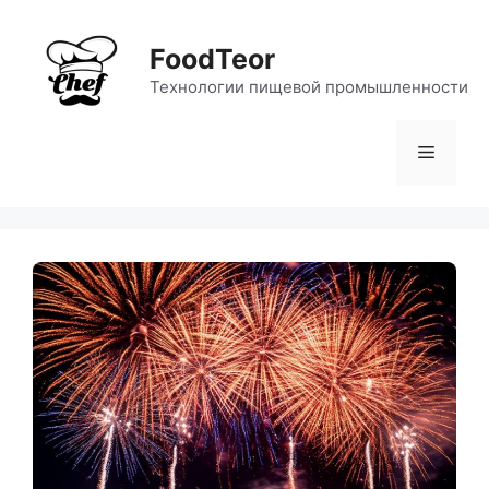
Перейти
к
FoodTeor
содержимому
Технологии пищевой промышленности
Меню