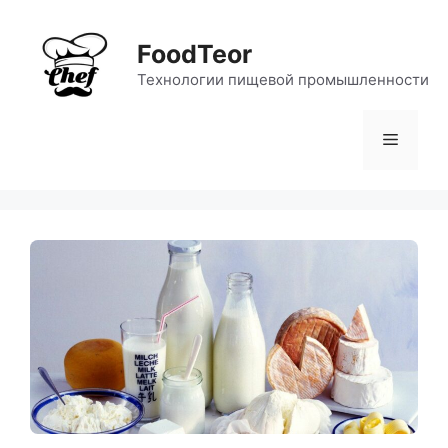
Перейти
к
FoodTeor
содержимому
Технологии пищевой промышленности
Меню