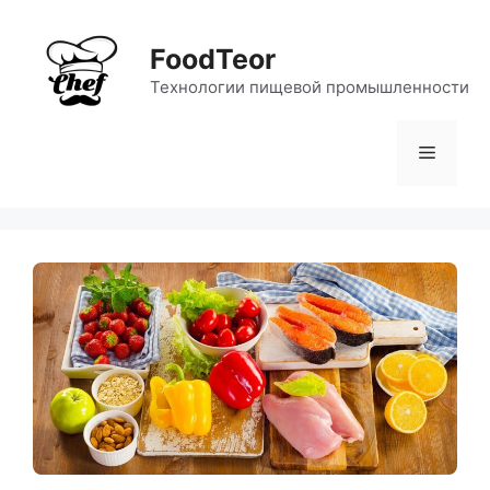
Перейти
к
FoodTeor
содержимому
Технологии пищевой промышленности
Меню