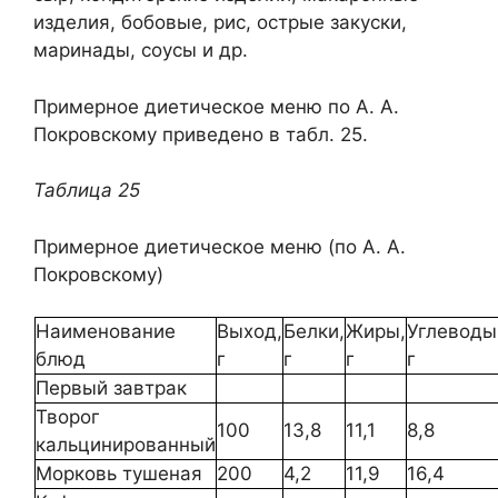
изделия, бобовые, рис, острые закуски,
маринады, соусы и др.
Примерное диетическое меню по А. А.
Покровскому приведено в табл. 25.
Таблица 25
Примерное диетическое меню (по А. А.
Покровскому)
Наименование
Выход,
Белки,
Жиры,
Углеводы
блюд
г
г
г
г
Первый завтрак
Творог
100
13,8
11,1
8,8
кальцинированный
Морковь тушеная
200
4,2
11,9
16,4