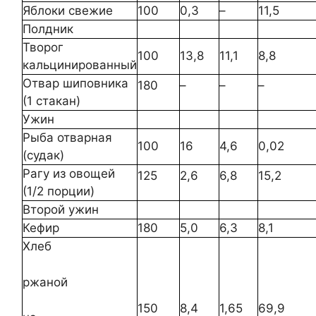
Яблоки свежие
100
0,3
–
11,5
Полдник
Творог
100
13,8
11,1
8,8
кальцинированный
Отвар шиповника
180
–
–
–
(1 стакан)
Ужин
Рыба отварная
100
16
4,6
0,02
(судак)
Рагу из овощей
125
2,6
6,8
15,2
(1/2 порции)
Второй ужин
Кефир
180
5,0
6,3
8,1
Хлеб
ржаной
150
8,4
1,65
69,9