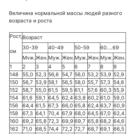
Величина нормальной массы людей разного
возраста и роста
Рост,
Возраст
30-39
40-49
50-59
60….69
см
Мvж.
Жен.
Муж.
Жен.
Муж.
Жен.
Муж.
Жен.
1
2
3
4
5
6
7
8
9
148
55,0
52,3
56,6
54,7
56,0
53,2
53,9
52,9
150
56,7
53,9
58,1
56,5
58,0
55,7
57,3
54,8
152
58,7
55,0
61,5
59,5
61,1
57,6
60,3
55,9
154
61,6
59,1
64,5
62,4
63,8
60,2
61,0
59,0
156
64,4
61,5
67,3
66,0
65,8
62,4
63,7
60,9
158
67,3
64,1
70,4
67,9
68,0
64,5
67,0
62,4
160
69,2
65,8
72,3
69,9
69,7
65,8
68,2
64,6
162
71,0
68,5
74,4
72,2
72,7
68,7
69,1
66,5