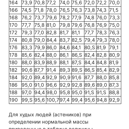
164
73,9
70,8
77,2
74,0
75,6
72,0
72,2
70,0
166
74,5
71,8
78,0
76,5
76,3
73,8
74,3
71,5
168
76,2
73,7
79,6
78,2
77,9
74,8
76,0
73,3
170
77,7
75,8
81,0
79,8
79,6
76,8
76,9
75,0
172
79,3
77,0
82,8
81,7
81,1
77,7
78,3
76,3
174
80,8
79,0
84,4
83,7
82,5
79,4
79,3
78,0
176
83,3
79,9
86,0
84,6
84,1
80,S
81,9
79,1
178
85,6
82,4
88,0
86,1
86,S
82,4
82,8
80,9
180
88,0
83,9
88,9
88,1
87,S
84,4
84,8
81,9
182
90,6
87,7
91,4
89,3
89,S
86,S
85,4
82,9
184
92,0
89,4
92,9
90,9
91,6
87,7
88,0
85,8
186
95,0
91,0
96,6
92,9
92,8
89,6
89,0
87,3
188
97,0
94,4
98,0
95,8
95,0
91,S
91,S
88,8
190
99,S
95,6
100,7
97,4
99,4
95,6
94,8
92,9
Для худых людей (астеников) при
определении нормальной массы