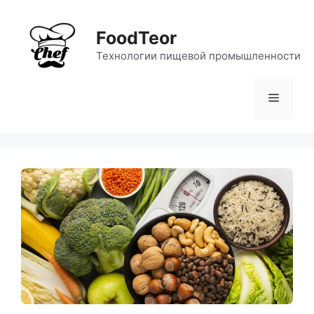
Перейти
к
FoodTeor
содержимому
Технологии пищевой промышленности
Меню