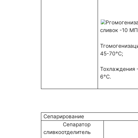
Тгомогенизац
45-70°С;
Тохлаждения 
6°С.
Сепарирование
Сепаратор
сливкоотделитель
Т – 30-4