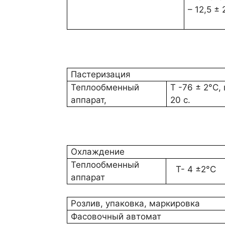
Пастеризация
Теплообменный
Т -76 ± 2°С,
аппарат,
20 с.
Охлаждение
Теплообменный
Т- 4 ±2°С
аппарат
Розлив, упаковка, маркировка
Фасовочный автомат
Рис.
Производство молока питьевого
пастеризованного
Рубрики
Лекции по технологии молока