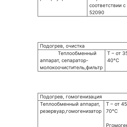
Подогрев, очистка
Теплообменный
Т – от 3
аппарат, сепаратор-
40°С
молокоочиститель,фильтр
Подогрев, гомогенизация
Теплообменный аппарат,
Т – от 4
резервуар,гомогенизатор
70°С
Ргомоге
– 12,5 ±