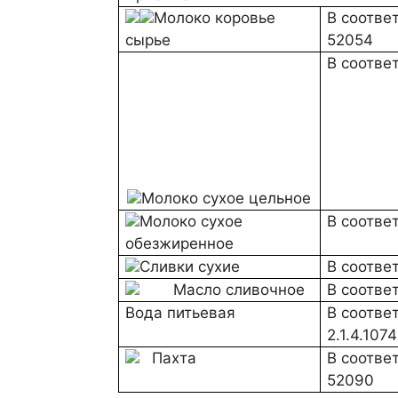
Молоко коровье
В соотве
сырье
52054
Молоко сухое
В соотве
цельное
Молоко сухое
В соотве
обезжиренное
Сливки сухие
В соотве
Масло сливочное
В соотве
Вода питьевая
В соотве
2.1.4.1074
Пахта
В соотве
52090
Подготовка сырья
Восстановление
Тводы = 38-45