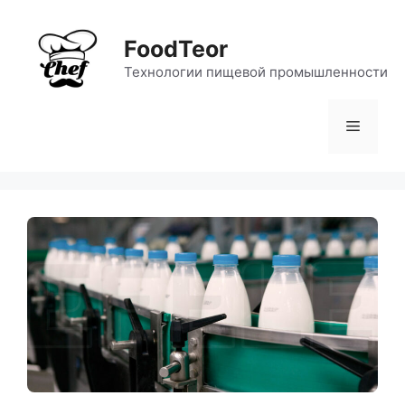
Перейти
к
FoodTeor
содержимому
Технологии пищевой промышленности
Меню