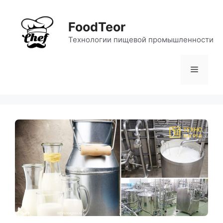
Перейти
к
FoodTeor
содержимому
Технологии пищевой промышленности
Меню