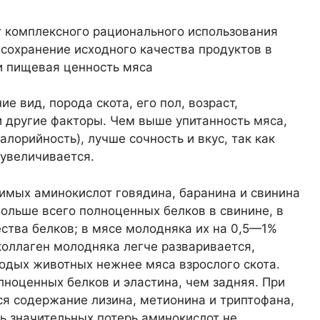
т комплексного рационального использования
сохранение исходного качества продуктов в
 и пищевая ценность мяса
е вид, порода скота, его пол, возраст,
и другие факторы. Чем выше упитанность мяса,
лорийность), лучше сочность и вкус, так как
 увеличивается.
имых аминокислот говядина, баранина и свинина
ольше всего полноценных белков в свинине, в
ства белков; в мясе молодняка их на 0,5—1%
коллаген молодняка легче разваривается,
одых животных нежнее мяса взрослого скота.
ноценных белков и эластина, чем задняя. При
я содержание лизина, метионина и триптофана,
дь значительных потерь аминокислот не