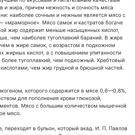
 Лучшим по вкусовым и питательным качествам
в и жира, причем нежность и сочность мяса
ани: наиболее сочным и нежным является мясо с
«мраморное». Мясо самок и кастратов богаче
ной жир содержит меньше насыщенных кислот,
ше, чем наиболее тугоплавкий бараний. В жире
чем в жире самок, с возрастом в подкожном
 жирных кислот, а с повышением упитанности
 более тугоплавкий, чем подкожный. Хребтовый
ислотами, чем жир грудной и брюшной частей.
когеном, которого содержится в мясе 0,6—0,8%,
ством для пополнения крови глюкозой,
рментов. Мясо с большим количеством мышечной
ое мясо.
 переходят в бульон, который акад. И. П. Павлов