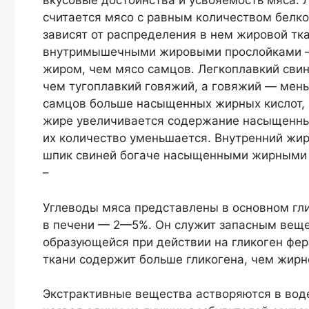
вкусовые достоинства и усвояемость мяса.
считается мясо с равным количеством белко
зависят от распределения в нем жировой тк
внутримышечными жировыми прослойками — 
жиром, чем мясо самцов. Легкоплавкий сви
чем тугоплавкий говяжий, а говяжий — мень
самцов больше насыщенных жирных кислот, 
жире увеличивается содержание насыщенных
их количество уменьшается. Внутренний жир
шпик свиней богаче насыщенными жирными к
–
Углеводы мяса представлены в основном гли
в печени — 2—5%. Он служит запасным веще
образующейся при действии на гликоген фе
ткани содержит больше гликогена, чем жирн
Экстрактивные вещества астворяются в воде,