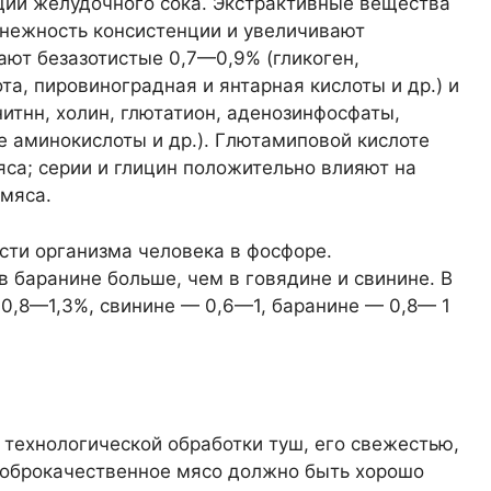
ции желудочного сока. Экстрактивные вещества
 нежность консистенции и увеличивают
ют безазотистые 0,7—0,9% (гликоген,
та, пировиноградная и янтарная кислоты и др.) и
нитнн, холин, глютатион, аденозинфосфаты,
е аминокислоты и др.). Глютамиповой кислоте
са; серии и глицин положительно влияют на
 мяса.
сти организма человека в фосфоре.
баранине больше, чем в говядине и свинине. В
0,8—1,3%, свинине — 0,6—1, баранине — 0,8— 1
технологической обработки туш, его свежестью,
Доброкачественное мясо должно быть хорошо