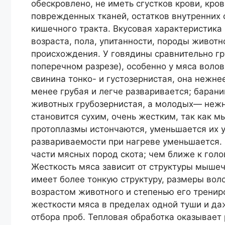
обескровлено, не иметь сгустков крови, кро
поврежденных тканей, остатков внутренних
кишечного тракта. Вкусовая характеристика 
возраста, пола, упитанности, породы животн
происхождения. У говядины сравнительно гр
поперечном разрезе), особенно у мяса волов
свинина тонко- и густозернистая, она нежне
менее грубая и легче разваривается; барани
животных грубозернистая, а молодых— нежн
становится сухим, очень жестким, так как 
протоплазмы истончаются, уменьшается их уп
развариваемости при нагреве уменьшается.
части мясных пород скота; чем ближе к голо
Жесткость мяса зависит от структуры мыше
имеет более тонкую структуру, размеры вол
возрастом животного и степенью его тренир
жесткости мяса в пределах одной туши и да
отбора проб. Тепловая обработка оказывает