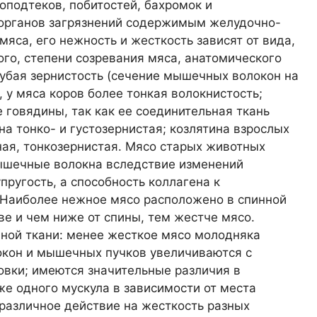
воподтеков, побитостей, бахромок и
 органов загрязнений содержимым желудочно-
мяса, его нежность и жесткость зависят от вида,
ого, степени созревания мяса, анатомического
убая зернистость (сечение мышечных волокон на
, у мяса коров более тонкая волокнистость;
е говядины, так как ее соединительная ткань
на тонко- и густозернистая; козлятина взрослых
ая, тонкозернистая. Мясо старых животных
мышечные волокна вследствие изменений
ругость, а способность коллагена к
 Наиболее нежное мясо расположено в спинной
ве и чем ниже от спины, тем жестче мясо.
чной ткани: менее жесткое мясо молодняка
окон и мышечных пучков увеличиваются с
овки; имеются значительные различия в
же одного мускула в зависимости от места
 различное действие на жесткость разных