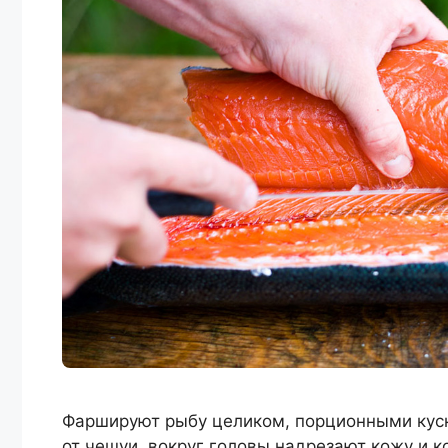
Фаршируют рыбу целиком, порционными куск
от чешуи, вокруг головы надрезают кожу и к