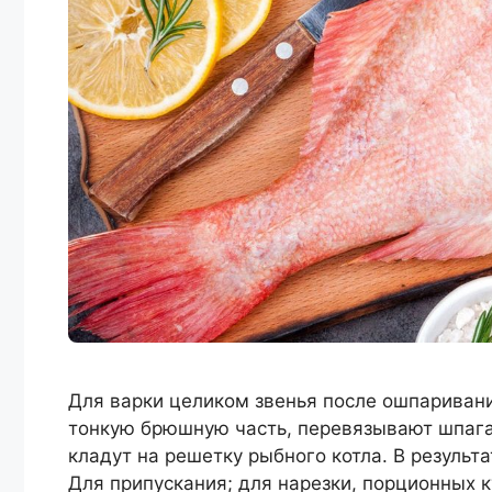
Для варки целиком звенья после ошпариван
тонкую брюшную часть, перевязывают шпага
кладут на решетку рыбного котла. В резуль
Для припускания; для нарезки, порционных 