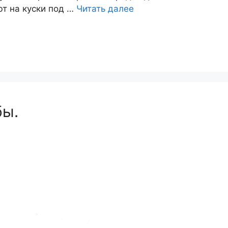
ют на куски под …
Читать далее
бы.