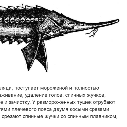
рляди, поступает мороженой и полностью
живание, удаление голов, спинных жучков,
ие и зачистку. У размороженных тушек отрубают
тями плечевого пояса двумя косыми срезами
ы срезают спинные жучки со спинным плавником,