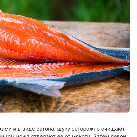
ами и в виде батона. щуку осторожно очищают
онцом ножа отделают ее от мякоти. Затем левой