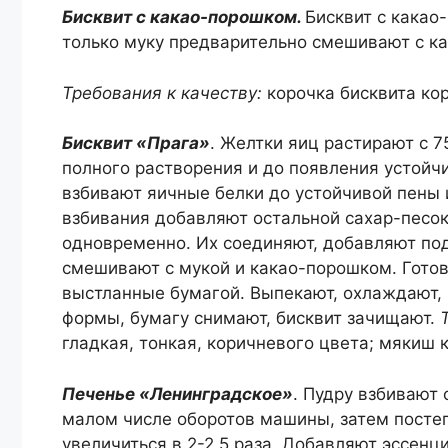
Бисквит с какао-порошком.
Бисквит с какао
только муку предварительно смешивают с к
Требования к качеству:
корочка бисквита ко
Бисквит «Прага»
. Желтки яиц растирают с 7
полного растворения и до появления устойчи
взбивают яичные белки до устойчивой пены и
взбивания добавляют остальной сахар-песок
одновременно. Их соединяют, добавляют под
смешивают с мукой и какао-порошком. Гото
выстланные бумагой. Выпекают, охлаждают,
формы, бумагу снимают, бисквит зачищают.
гладкая, тонкая, коричневого цвета; мякиш 
Печенье «Ленинградское»
. Пудру взбивают
малом числе оборотов машины, затем посте
увеличиться в 2-2,5 раза. Добавляют эссенц