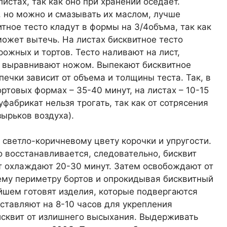
истах, так как оно при хранении оседает.
 но можно и смазывать их маслом, лучше
тное тесто кладут в формы на 3/4объма, так как
может вытечь. На листах бисквитное тесто
ожных и тортов. Тесто наливают на лист,
и выравнивают ножом. Выпекают бисквитное
ечки зависит от объема и толщины теста. Так, в
ртовых формах – 35-40 минут, на листах – 10-15
фабрикат нельзя трогать, так как от сотрясения
ырьков воздуха).
светло-коричневому цвету корочки и упругости.
 восстанавливается, следовательно, бисквит
т охлаждают 20-30 минут. Затем освобождают от
ему периметру бортов и опрокидывая бисквитный
ейшем готовят изделия, которые подвергаются
ставляют на 8-10 часов для укрепления
исквит от излишнего высыхания. Выдерживать