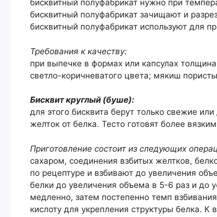
бисквитный полуфабрикат нужно при темпера
бисквитный полуфабрикат зачищают и разрез
бисквитный полуфабрикат используют для пр
Требования к качеству:
при выпечке в формах или капсулах толщина
светло-коричневатого цвета; мякиш пористы
Бисквит круглый (буше):
для этого бисквита берут только свежие или
желток от белка. Тесто готовят более вязким
Приготовление состоит из следующих опера
сахаром, соединения взбитых желтков, белк
по рецептуре и взбивают до увеличения объ
белки до увеличения объема в 5-6 раз и до у
медленно, затем постепенно темп взбивани
кислоту для укрепления структуры белка. К