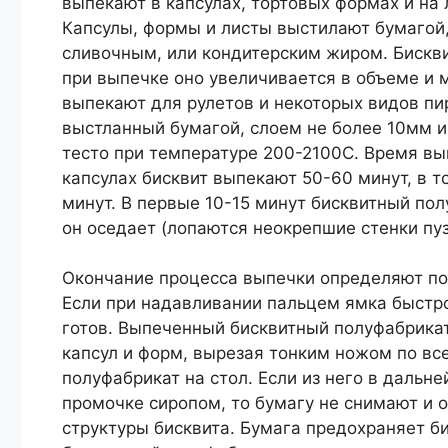
выпекают в капсулах, тортовых формах и на л
Капсулы, формы и листы выстилают бумагой,
сливочным, или кондитерским жиром. Бискви
при выпечке оно увеличивается в объеме и 
выпекают для рулетов и некоторых видов пир
выстланный бумагой, слоем не более 10мм 
тесто при температуре 200-2100С. Время вып
капсулах бисквит выпекают 50-60 минут, в то
минут. В первые 10-15 минут бисквитный полу
он оседает (лопаются неокрепшие стенки пуз
Окончание процесса выпечки определяют по 
Если при надавливании пальцем ямка быстро
готов. Выпеченный бисквитный полуфабрика
капсул и форм, вырезая тонким ножом по вс
полуфабрикат на стол. Если из него в дальн
промочке сиропом, то бумагу не снимают и о
структуры бисквита. Бумага предохраняет б