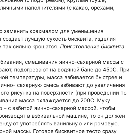
основной (с подогревом), круглый (буше,
зличными наполнителями (с какао, орехами,
о заменить крахмалом для уменьшения
 создает лучшую сухость бисквита, изделия
е так сильно крошатся.
Приготовление бисквита
взбивания, смешивания яично-сахарной массы с
вают, подогревают на водяной бане до 450С. При
ной температуры, масса взбивается быстрее и
 Яично- сахарную смесь взбивают до увеличения
вого рисунка на поверхности (при проведении по
бивания масса охлаждается до 200С. Муку
о – с взбитой яично-сахарной массой, чтобы
 производят в взбивальной машине, то он должен
мендуют употреблять ванильную или ромовую.
рной массы. Готовое бисквитное тесто сразу