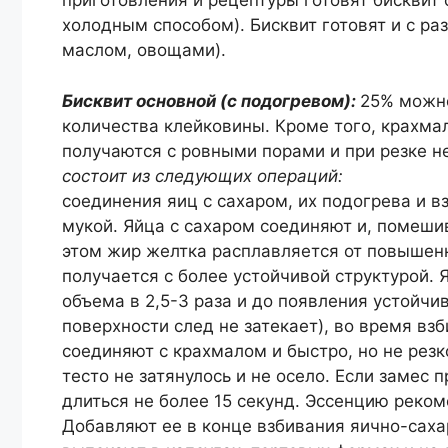
приготовления и рецептуры готовят бисквит 
холодным способом). Бисквит готовят и с ра
маслом, овощами).
Бисквит основной (с подогревом):
25% можн
количества клейковины. Кроме того, крахмал
получаются с ровными порами и при резке н
состоит из следующих операций:
соединения яиц с сахаром, их подогрева и 
мукой. Яйца с сахаром соединяют и, помеши
этом жир желтка расплавляется от повышен
получается с более устойчивой структурой.
объема в 2,5-3 раза и до появления устойчи
поверхности след не затекает), во время вз
соединяют с крахмалом и быстро, но не резк
тесто не затянулось и не осело. Если замес
длиться не более 15 секунд. Эссенцию реко
Добавляют ее в конце взбивания яично-саха