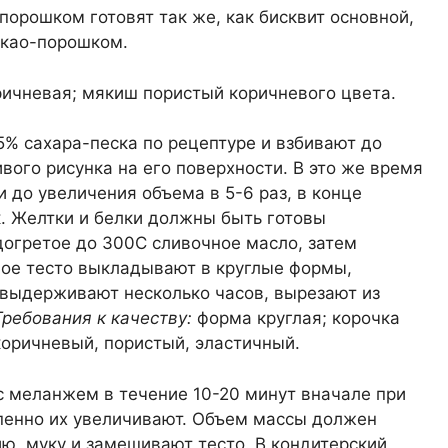
-порошком готовят так же, как бисквит основной,
акао-порошком.
ричневая; мякиш пористый коричневого цвета.
5% сахара-песка по рецептуре и взбивают до
вого рисунка на его поверхности. В это же время
 до увеличения объема в 5-6 раз, в конце
. Желтки и белки должны быть готовы
огретое до 300С сливочное масло, затем
вое тесто выкладывают в круглые формы,
 выдерживают несколько часов, вырезают из
Требования к качеству:
форма круглая; корочка
коричневый, пористый, эластичный.
 с меланжем в течение 10-20 минут вначале при
пенно их увеличивают. Объем массы должен
ию, муку и замешивают тесто. В кондитерский