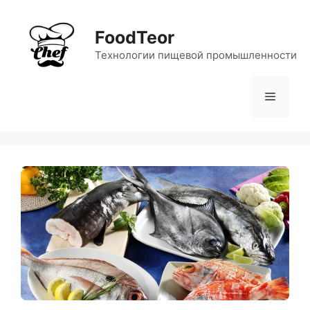
Перейти
к
FoodTeor
содержимому
Технологии пищевой промышленности
Меню