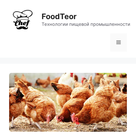
Перейти
к
FoodTeor
содержимому
Технологии пищевой промышленности
Меню