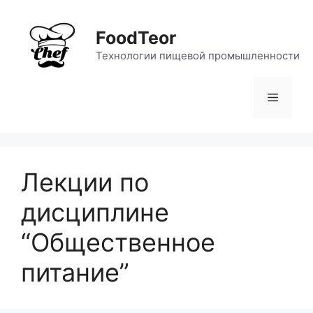
Перейти
к
FoodTeor
содержимому
Технологии пищевой промышленности
Меню
Лекции по
дисциплине
“Общественное
питание”