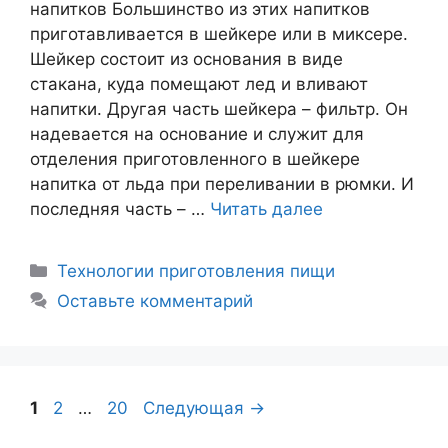
напитков Большинство из этих напитков
приготавливается в шейкере или в миксере.
Шейкер состоит из основания в виде
стакана, куда помещают лед и вливают
напитки. Другая часть шейкера – фильтр. Он
надевается на основание и служит для
отделения приготовленного в шейкере
напитка от льда при переливании в рюмки. И
последняя часть – …
Читать далее
Рубрики
Технологии приготовления пищи
Оставьте комментарий
Навигация
Страница
Страница
Страница
1
2
…
20
Следующая
→
записи